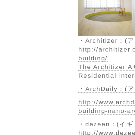
・Architizer：
http://architizer
building/
The Architize
Residential I
・ArchDaily：
http://www.archd
building-nano-ar
・dezeen：(イ
http://www.dezee