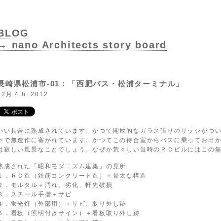
BLOG
→ nano Architects story board
長崎県松浦市-01：「西肥バス・松浦ターミナル」
12月 4th, 2012
いい具合に熟成されています。かつて開放的なガラス張りのサッシがつい
ヤで無造作に塞がれています。かつてこの待合室からバスに乗ってお出
は寂しい風景なことでしょう。なぜか荒々しい当時のＲＣビルにはこの
熟成された「昭和モダニズム建築」の見所
１，ＲＣ造（鉄筋コンクリート造）＋骨太な構造
２，モルタル＋汚れ、劣化、軒先破損
３，スチール手摺＋サビ
４，蛍光灯（外部用）＋サビ、取り外し跡
５，看板（照明付きサイン）＋看板取り外し跡