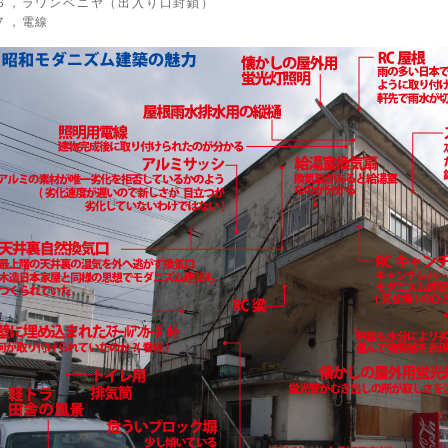
６，ラワンベニヤ（出入り口封鎖）
７，電線