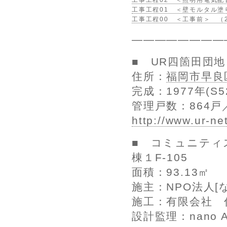
工事工程02 ＜照明用電気配
工事工程01 ＜壁モルタル塗り
工事工程00 ＜工事前＞ （2
————————
■ UR四箇田団地
住所：
福岡市早良
完成：1977年(S5
管理戸数：864戸
http://www.ur-ne
■ コミュニティ
棟１F-105
面積：93.13㎡
施主：NPO法人[
施工：有限会社 
設計監理：nano A