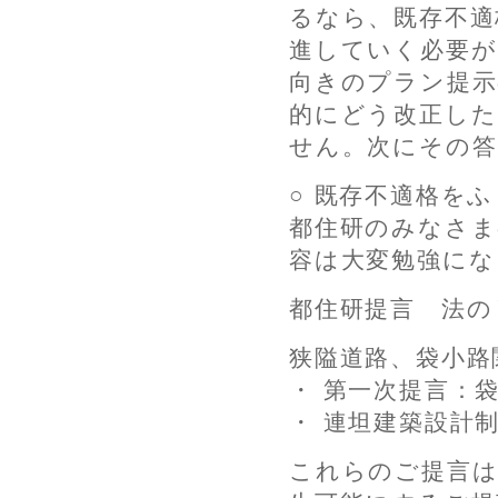
るなら、既存不適
進していく必要が
向きのプラン提示
的にどう改正し
せん。次にその
○ 既存不適格を
都住研のみなさま
容は大変勉強にな
都住研提言 法の
狭隘道路、袋小路
・ 第一次提言：
・ 連坦建築設計
これらのご提言は