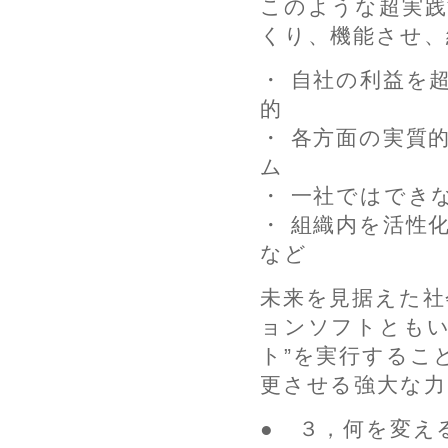
このような超実践
くり、機能させ、
・ 自社の利益を
的
・ 各方面の実質
ム
・ 一社ではでき
・ 組織内を活性
など
未来を見据えた社
ョンソフトともい
ト”を実行するこ
更させる強大な力
● ３，何を変え