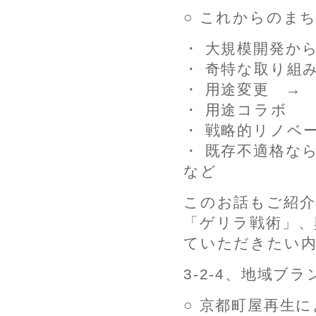
○ これからのま
・ 大規模開発か
・ 奇特な取り組
・ 用途変更 →
・ 用途コラボ
・ 戦略的リノベ
・ 既存不適格な
など
このお話もご紹
「ゲリラ戦術」、
ていただきたい
3-2-4、地域ブ
○ 京都町屋再生