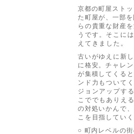
京都の町屋ストッ
た町屋が、一部を
らの貴重な財産を
うです。そこに
えてきました。
古いがゆえに新し
に格安。チャレン
が集積してくると
ンド力もついて
ジョンアップす
こででもありえる
の対処いかんで、
こを目指していく
○ 町内レベルの