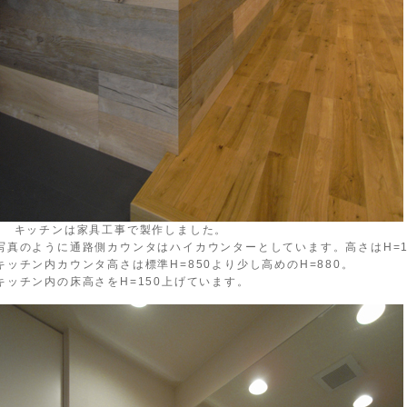
↑ キッチンは家具工事で製作しました。
写真のように通路側カウンタはハイカウンターとしています。高さはH=1
キッチン内カウンタ高さは標準H=850より少し高めのH=880。
キッチン内の床高さをH=150上げています。