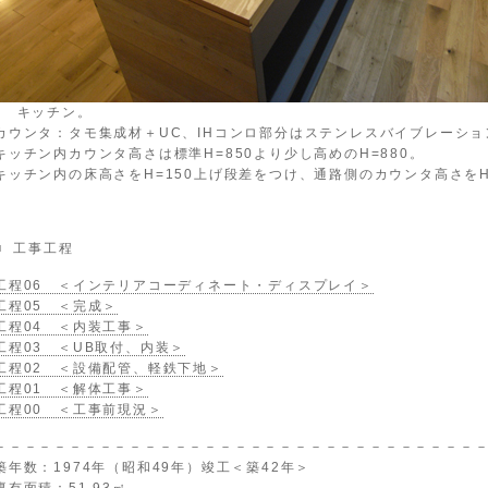
↑ キッチン。
カウンタ：タモ集成材＋UC、IHコンロ部分はステンレスバイブレーショ
キッチン内カウンタ高さは標準H=850より少し高めのH=880。
キッチン内の床高さをH=150上げ段差をつけ、通路側のカウンタ高さをH
■ 工事工程
工程06 ＜インテリアコーディネート・ディスプレイ＞
工程05 ＜完成＞
工程04 ＜内装工事＞
工程03 ＜UB取付、内装＞
工程02 ＜設備配管、軽鉄下地＞
工程01 ＜解体工事＞
工程00 ＜工事前現況＞
－－－－－－－－－－－－－－－－－－－－－－－－－－－－－－－－
築年数：1974年（昭和49年）竣工＜築42年＞