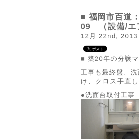
■ 福岡市百道
09 （設備/
12月 22nd, 2013
■ 築20年の分
工事も最終盤、洗
け、クロス手直し
●洗面台取付工事